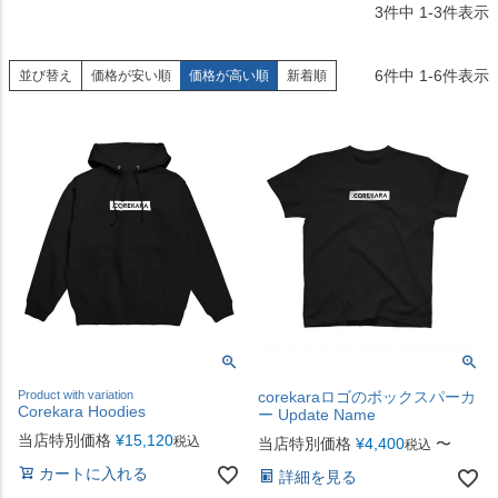
3
件中
1
-
3
件表示
6
件中
1
-
6
件表示
並び替え
価格が安い順
価格が高い順
新着順
Product with variation
corekaraロゴのボックスパーカ
Corekara Hoodies
ー Update Name
当店特別価格
¥
15,120
税込
当店特別価格
¥
4,400
〜
税込
カートに入れる
詳細を見る