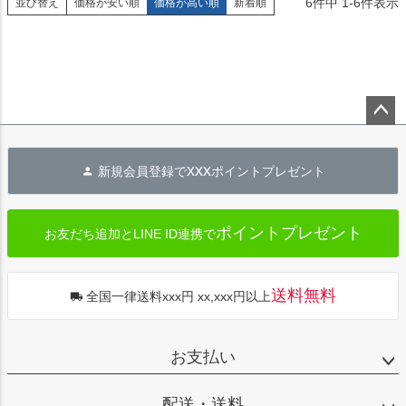
6
件中
1
-
6
件表示
並び替え
価格が安い順
価格が高い順
新着順
ペー
ジト
xxx
新規会員登録で
ポイントプレゼント
ップ
へ
ポイントプレゼント
お友だち追加とLINE ID連携で
送料無料
全国一律送料xxx円 xx,xxx円以上
お支払い
配送・送料